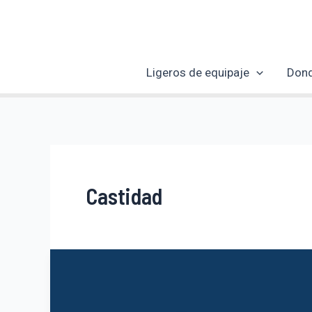
Ir
al
contenido
Ligeros de equipaje
Dond
Castidad