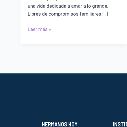
una vida dedicada a amar a lo grande.
Libres de compromisos familiares […]
¿Los
Leer más »
hermanos
tienen
pareja?
HERMANOS HOY
INSTI