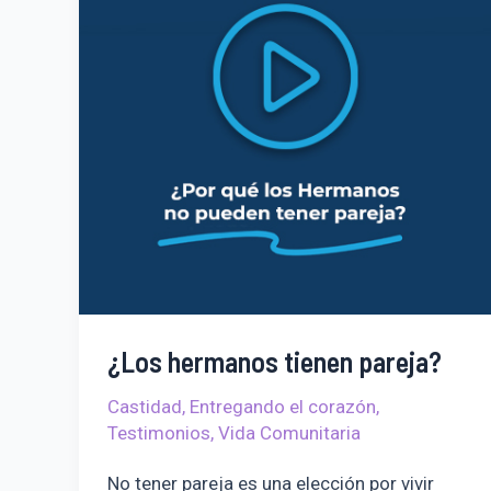
¿Los hermanos tienen pareja?
Castidad
,
Entregando el corazón
,
Testimonios
,
Vida Comunitaria
No tener pareja es una elección por vivir